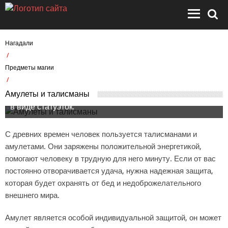
Нагадали
/
Предметы магии
/
Амулеты и талисманы
Амулеты и талисманы помогают привлекать удачу,
Амулеты и талисманы
любовь, деньги. Носят их обычно на груди или хранят
в виде статуэток.
С древних времен человек пользуется талисманами и
амулетами. Они заряжены положительной энергетикой,
помогают человеку в трудную для него минуту. Если от вас
постоянно отворачивается удача, нужна надежная защита,
которая будет охранять от бед и недоброжелательного
внешнего мира.
Амулет является особой индивидуальной защитой, он может