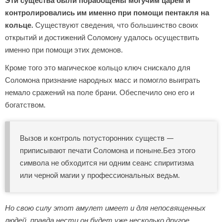
Эти существа были порабощены могучим царем и
контролировались им именно при помощи пентакля на
кольце.
Существуют сведения, что большинство своих
открытий и достижений Соломону удалось осуществить
именно при помощи этих демонов.
Кроме того это магическое кольцо ключ снискало для
Соломона признание народных масс и помогло выиграть
немало сражений на поле брани. Обеспечило оно его и
богатством.
Вызов и контроль потусторонних существ —
приписывают печати Соломона и поныне.Без этого
символа не обходится ни одним сеанс спиритизма
или черной магии у профессиональных ведьм.
Но свою силу этот амулет имеет и для непосвященных
людей, правда нести он будет уже несколько другое