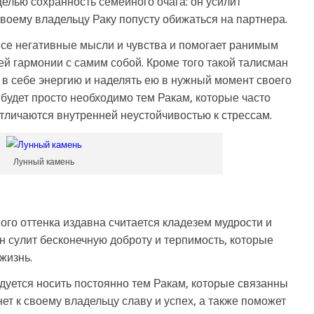
елью сохранность семейного очага: он усилит
своему владельцу Раку попусту обижаться на партнера.
се негативные мысли и чувства и помогает ранимым
ей гармонии с самим собой. Кроме того такой талисман
в себе энергию и наделять ею в нужный момент своего
будет просто необходимо тем Ракам, которые часто
личаются внутренней неустойчивостью к стрессам.
Лунный камень
го оттенка издавна считается кладезем мудрости и
он сулит бесконечную доброту и терпимость, которые
жизнь.
уется носить постоянно тем Ракам, которые связанны
ет к своему владельцу славу и успех, а также поможет