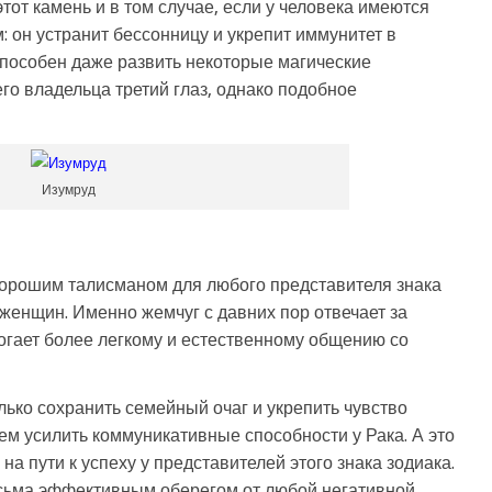
тот камень и в том случае, если у человека имеются
 он устранит бессонницу и укрепит иммунитет в
способен даже развить некоторые магические
его владельца третий глаз, однако подобное
Изумруд
хорошим талисманом для любого представителя знака
я женщин. Именно жемчуг с давних пор отвечает за
гает более легкому и естественному общению со
лько сохранить семейный очаг и укрепить чувство
ем усилить коммуникативные способности у Рака. А это
а пути к успеху у представителей этого знака зодиака.
есьма эффективным оберегом от любой негативной