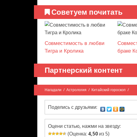
Советуем почитать
Совместимость в любви
Совмес
Тигра и Кролика
браке К
Партнерский контент
Нагадали
/
Астрология
/
Китайский гороскоп
/
Поделись с друзьями:
Оцени статью, нажми на звезду:
(Оценка:
4,50
из 5)