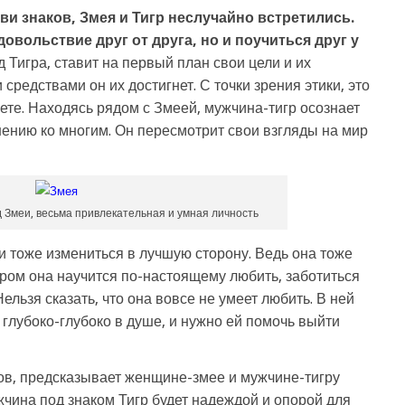
и знаков, Змея и Тигр неслучайно встретились.
овольствие друг от друга, но и поучиться друг у
 Тигра, ставит на первый план свои цели и их
средствами он их достигнет. С точки зрения этики, это
ете. Находясь рядом с Змеей, мужчина-тигр осознает
ошению ко многим. Он пересмотрит свои взгляды на мир
 Змеи, весьма привлекательная и умная личность
и тоже измениться в лучшую сторону. Ведь она тоже
гром она научится по-настоящему любить, заботиться
Нельзя сказать, что она вовсе не умеет любить. В ней
т глубоко-глубоко в душе, и нужно ей помочь выйти
ов, предсказывает женщине-змее и мужчине-тигру
чина под знаком Тигр будет надеждой и опорой для