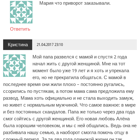
Мария что приворот заказывали.
Ответить
Кристина
21.04.2017 23:10
Мой папа развелся с мамой и спустя 2 года
начал жить с другой женщиной. Мне на тот
момент было уже 19 лет и я хоть и упрекала
его, но не прекратила общаться. С мамой в
последнее время они жили плохо – постоянно ругались,
ссорились по пустякам, а потом мама сама предложила ему
развод. Мама хоть официально и не стала выходить замуж,
но живет с нормальным мужчиной. Что самое важное: в мире
и без постоянных скандалов. Папа же только через два года
смог сойтись с другой женщиной. Его новая любовь Алёна
была хорошим человеком, и мы с ней общались. Ведь она не
разбивала нашу семью, а наоборот смогла помочь отцу в
сложный период. За те два года одинокой жизни он так