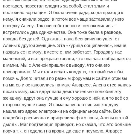
постарел, перестал следить за собой, стал злым и
постоянно ворчащим. Я была очень рада, когда приходя к
нему, я сначала редко, а потом все чаще заставала у него
соседку Алену. Так они собственно и познакомились –
встретились два одиночества. Она тоже была в разводе,
правда без детей. Однажды, папа беспричинно ушел от
Алёны к другой женщине. Эта «курица общипанная», иначе
назвать ее не могу, вместе с ним работает. Городок у нас
маленький, и все прекрасно знали, что она часто обращается
к магии. Мы с Аленой пришли к выводу, что она его
приворожила. Мы стали искать колдуна, который смог бы
помочь. Долго читали по разным форумам и сайтам отзывы
на магов и остановились на маге Агваресе. Алена стеснялась
писать магу, мол вдруг папа действительно полюбил эту
женщину, вдруг она лучше и ему хорошо с ней, а я то всё со
стороны лучше вижу. Я сама написала письмо колдуну:
нашла его адрес электронки на официальном сайте. Всё
подробно расписала и прикрепила фото папы, Алены и этой
дылды. Маг подтвердил приворот, но сказал, что это больше
порча т.к. он сделан на крови, да еще и неумело. Агварес