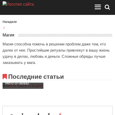
Нагадали
/
Магия
Магия
Магия способна помочь в решении проблем даже тем, кто
Эксклюзивное
далек от нее. Простейшие ритуалы привлекут в вашу жизнь
интервью с
удачу в делах, любовь и деньги. Сложные обряды лучше
Агваресом. Все
заказывать у мага.
что вы хотели
знать об этом
Последние статьи
маге и какие у
него отзывы.
«
1
…
4
5
6