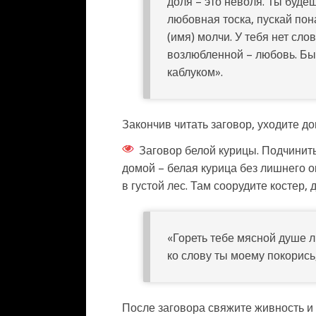
доля – это неволя. Ты буде
любовная тоска, пускай пон
(имя) молчи. У тебя нет сло
возлюбленной – любовь. Бы
каблуком».
Закончив читать заговор, уходите до
Заговор белой курицы. Подчинит
домой – белая курица без лишнего о
в густой лес. Там соорудите костер,
«Гореть тебе мясной душе лю
ко слову ты моему покорись
После заговора свяжите живность и