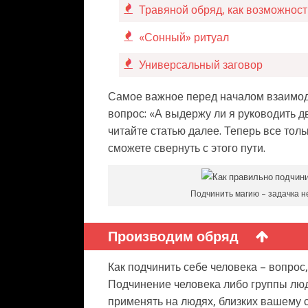
Травяной обряд, как возможнос
«Сонный» ритуал
Универсальный заговор
Самое важное перед началом взаимод
вопрос: «А выдержу ли я руководить д
читайте статью далее. Теперь все толь
сможете свернуть с этого пути.
Подчинить магию – задачка н
Производим обряд
Как подчинить себе человека – вопрос
Подчинение человека либо группы люд
применять на людях, близких вашему с