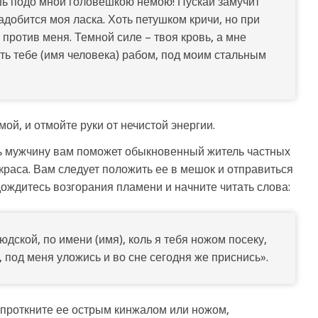
шь подо мной головешкою немою! Пускай замучит
адобится моя ласка. Хоть петушком кричи, но при
в против меня. Темной силе – твоя кровь, а мне
ть тебе (имя человека) рабом, под моим стальным
мой, и отмойте руки от нечистой энергии.
ь мужчину вам поможет обыкновенный житель частных
краса. Вам следует положить ее в мешок и отправиться
 дождитесь возгорания пламени и начните читать слова:
дской, по имени (имя), коль я тебя ножом посеку,
, под меня уложись и во сне сегодня же приснись».
 проткните ее острым кинжалом или ножом,