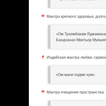
Мантра крепкого здоровья, долго
«Ом Траямбакам Яджамахае
Бандханан Мритьор Мукшия
Индийская мантра любви, гармон
«Ом мани падме хум».
Мантра очищения пространства: