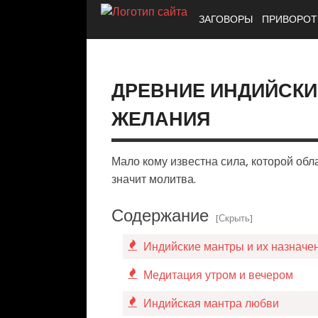
ЗАГОВОРЫ
ПРИВОРО
ДРЕВНИЕ ИНДИЙСК
ЖЕЛАНИЯ
Мало кому известна сила, которой обл
значит молитва.
Содержание
[Скрыть]
Индийские мантры и их назначе
Медитация утром и вечером
Индийская мантра любви