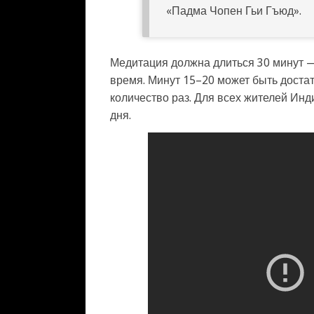
«Падма Чопен Гьи Гъюд».
Медитация должна длиться 30 минут —
время. Минут 15–20 может быть достат
количество раз. Для всех жителей И
дня.