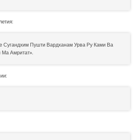
летия:
 Сугандхим Пушти Вардханам Урва Ру Ками Ва
 Ма Амритат».
ии: