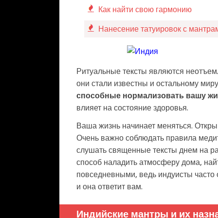
Как найти свою гармонию
Нанесение татуировок с мантра
Ритуальные тексты являются неотъемл
они стали известны и остальному миру
способные нормализовать вашу жиз
влияет на состояние здоровья.
Ваша жизнь начинает меняться. Открыв
Очень важно соблюдать правила медит
слушать священные тексты днем на ра
способ наладить атмосферу дома, най
повседневными, ведь индуисты часто 
и она ответит вам.
Индийские мантры и их назн