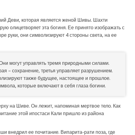
ний Деви, которая является женой Шивы. Шахти
рую олицетворяет эта богиня. Ее принято изображать с
ыре руки, они символизируют 4 стороны света, на ее
. Они могут управлять тремя природными силами.
рая – сохранение, третья управляет разрушением.
олизируют также будущее, настоящее и прошлое.
имвола, которые включают в себя глаза богини.
ху на Шиве. Он лежит, напоминая мертвое тело. Как
читание этой ипостаси Кали пришло из района
ши внедрил ее почитание. Випарита-рати поза, где