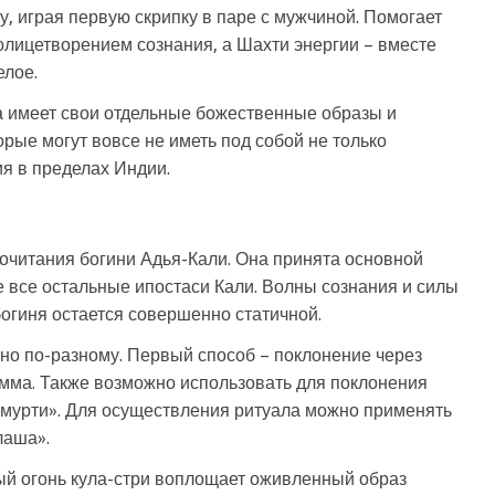
, играя первую скрипку в паре с мужчиной. Помогает
олицетворением сознания, а Шахти энергии – вместе
елое.
а имеет свои отдельные божественные образы и
рые могут вовсе не иметь под собой не только
ия в пределах Индии.
очитания богини Адья-Кали. Она принята основной
е все остальные ипостаси Кали. Волны сознания и силы
огиня остается совершенно статичной.
о по-разному. Первый способ – поклонение через
амма. Также возможно использовать для поклонения
«мурти». Для осуществления ритуала можно применять
лаша».
ый огонь кула-стри воплощает оживленный образ