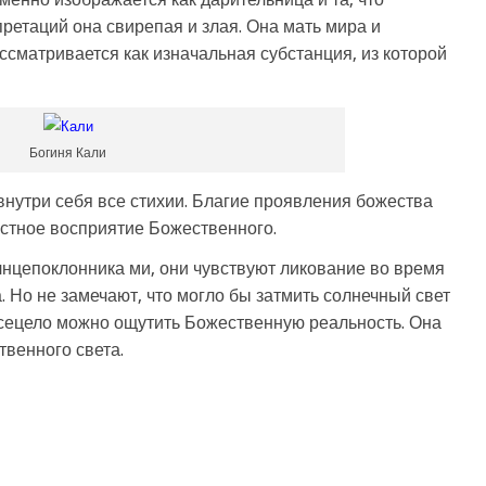
ретаций она свирепая и злая. Она мать мира и
сматривается как изначальная субстанция, из которой
Богиня Кали
внутри себя все стихии. Благие проявления божества
стное восприятие Божественного.
лнцепоклонника ми, они чувствуют ликование во время
 Но не замечают, что могло бы затмить солнечный свет
сецело можно ощутить Божественную реальность. Она
твенного света.