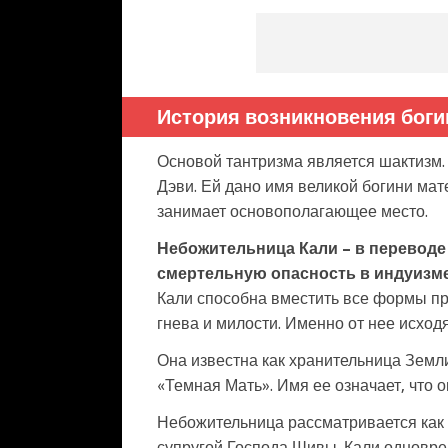
История возникновения боги
Основой тантризма является шактизм.
Дэви. Ей дано имя великой богини мат
занимает основополагающее место.
Небожительница Кали – в переводе
смертельную опасность в индуизме
Кали способна вместить все формы п
гнева и милости. Именно от нее исход
Она известна как хранительница Земли
«Темная Мать». Имя ее означает, что он
Небожительница рассматривается как 
супругой Господа Шивы. Кали одноврем