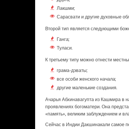
Лакшми;
Сарасвати и другие духовные об
Второй тип является следующими боже
Ганга;
Туласи.
К третьему типу можно отнести местн
грама-дэваты;
все особи женского начала;
другие маленькие создания.
Ачарья Абхинавагупта из Кашмира в н
проявлениях богоматери. Она предста
«память», великим заблуждением и вл
Сейчас в Индии Дакшинакали самое п