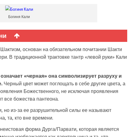
Богиня Кали
ни
 Шактизм, основан на обязательном почитании Шакти
ери. В традиционной трактовке тантр «левой руки» Кали
 означает «черная» она символизирует разруху и
.
Черный цвет может поглощать в себе другие цвета, а
роявления Божественного, не исключая проявления
ят все божества пантеона.
, но из-за ее разрушительной силы ее называют
а, та, кто вне времени.
неистовая форма Дурга/Парвати, которая является
енно изображается как дарительница и та, что