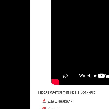
Проявляется тип №1 в богинях:
Дакшинакали;
Дурга;