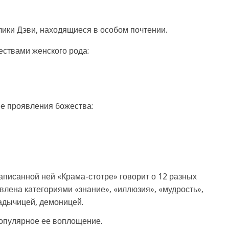
лики Дэви, находящиеся в особом почтении.
ствами женского рода:
ые проявления божества:
аписанной ней «Крама-стотре» говорит о 12 разных
влена категориями «знание», «иллюзия», «мудрость»,
адычицей, демоницей.
опулярное ее воплощение.