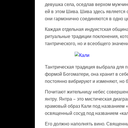
девушка села, оседлав верхом мужчину
ей в этом Шива. Шива здесь является 
они гармонично соединяются в одно ц
Каждая отдельная индуистская общин
ритуальные традиции поклонения, кото
тантрического, но и всеобщего значен
Тантрическая традиция выбрала для п
формой Богоматери, она хранит в себ
постоянно вибрируют и изменяют, но б
Почитают жительницу небес совершенн
янтру. Янтра – это мистическая диагр
храмовый образ Кали под названием 
освященный сосуд под названием «ка
Его должно наполнять вино. Священн