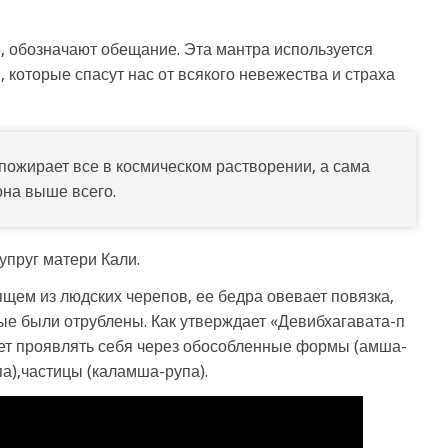
ые, обозначают обещание. Эта мантра используется
которые спасут нас от всякого невежества и страха
пожирает все в космическом растворении, а сама
она выше всего.
упруг матери Кали.
ящем из людских черепов, ее бедра овевает повязка,
рые были отрублены. Как утверждает «Девибхагавата-п
ет проявлять себя через обособленные формы (амша-
па),частицы (каламша-рупа).