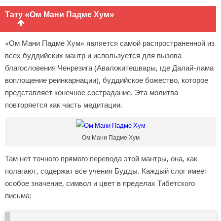
Тату «Ом Мани Падме Хум»
«Ом Мани Падме Хум» является самой распространенной из
всех буддийских мантр и используется для вызова
благословения Ченрезига (Авалокитешвары, где Далай-лама
воплощение реинкарнации), буддийское божество, которое
представляет конечное сострадание. Эта молитва
повторяется как часть медитации.
Ом Мани Падме Хум
Там нет точного прямого перевода этой мантры, она, как
полагают, содержат все учения Будды. Каждый слог имеет
особое значение, символ и цвет в пределах Тибетского
письма: