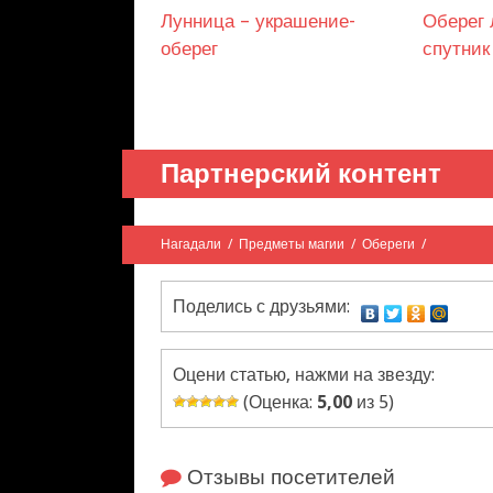
Лунница – украшение-
Оберег 
оберег
спутник
Партнерский контент
Нагадали
/
Предметы магии
/
Обереги
/
Поделись с друзьями:
Оцени статью, нажми на звезду:
(Оценка:
5,00
из 5)
Отзывы посетителей