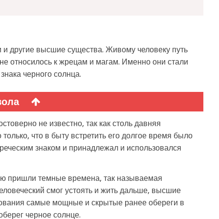
и и другие высшие существа. Живому человеку путь
 не относилось к жрецам и магам. Именно они стали
знака черного солнца.
вола
стоверно не известно, так как столь давняя
только, что в быту встретить его долгое время было
жреческим знаком и принадлежал и использовался
млю пришли темные времена, так называемая
человеческий смог устоять и жить дальше, высшие
ования самые мощные и скрытые ранее обереги в
оберег черное солнце.