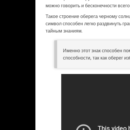
можно говорить и бесконечности всего
Такое строение оберега черному солнц
символ способен легко раздвинуть гр
тайным знаниям.
Именно этот знак способен по
способности, так как оберег и