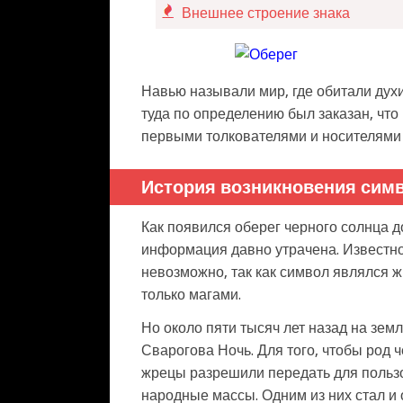
Внешнее строение знака
Навью называли мир, где обитали дух
туда по определению был заказан, что
первыми толкователями и носителями 
История возникновения сим
Как появился оберег черного солнца до
информация давно утрачена. Известно 
невозможно, так как символ являлся 
только магами.
Но около пяти тысяч лет назад на зе
Сварогова Ночь. Для того, чтобы род 
жрецы разрешили передать для польз
народные массы. Одним из них стал и 