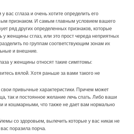
у вас сглаза и очень хотите определить его
ервым признаком. И самым главным условием вашего
вует ряд других определенных признаков, которые
ь у женщины сглаз, или это прост череда неприятных
разделить по группам соответствующим зонам их
ьные и внешние.
лаза у женщины относят такие симптомы:
витесь вялой. Хотя раньше за вами такого не
 свои привычные характеристики. Причем может
ца, так и постоянное желание лечь спать. Либо ваши
и и кошмарными, что также не дает вам нормально
мы со здоровьем, вылечить которые у вас никак не
 вас поразила порча.