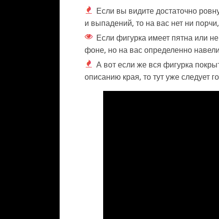
Если вы видите достаточно ровн
и выпадений, то на вас нет ни порчи,
Если фигурка имеет пятна или н
фоне, но на вас определенно навели
А вот если же вся фигурка покры
описанию края, то тут уже следует 