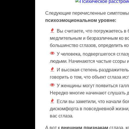
Следующие перечисленные симптомы м
психоэмоциональном уровне:
Вы считаете, что погружаетесь в
медлительным и безразличным ко в
большинство сглазов, определить ко
У человека, подвергшегося сглаз
людьми. Начинаются частые ссоры и 
И высокая степень раздражительн
говорить о том, что объект сглаза и
У женщины могут появиться галлю
Нередко многие начинают слушать д
Если вы заметили, что начали б
дискомфорта в повседневной жизни,
вас сглаза.
А вот к
внешним признакам
сглаза, 