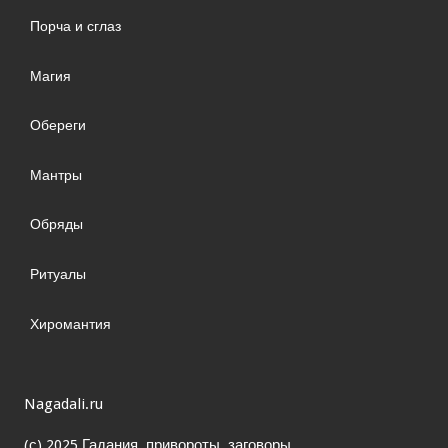
Порча и сглаз
Магия
Обереги
Мантры
Обряды
Ритуалы
Хиромантия
Nagadali.ru
(с) 2025 Гадания, привороты, заговоры