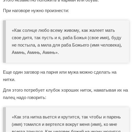
этого незаметно положить в карман или обувь.
При наговоре нужно произнести:
«Как солнце любо всему живому, как жалеет мать
свое дитя, так пусть и я, раба Божья (свое имя), буду
не постыла, а мила для раба Божьего (имя человека),
Аминь, Аминь, Аминь».
Еще один заговор на парня или мужа можно сделать на
нитки.
Для этого потребует клубок хороших ниток, наматывая их на
палец надо говорить:
«Как эта нитка вьется и крутится, так чтобы и парень
(имя) томился и вертелся вокруг меня (имя), ко мне
всегда тянулся. Как человек божий на икону молится,