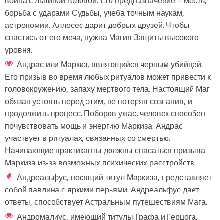
воина с львиной головой. Его предназначение – месть,
борьба с ударами Судьбы, учеба точным наукам,
астрономии. Аллосес дарит добрых друзей. Чтобы
спастись от его меча, нужна Магия Защиты высокого
уровня.
Андрас или Маркиз, являющийся черным убийцей.
Его призыв во время любых ритуалов может привести к
головокружению, запаху мертвого тела. Настоящий Маг
обязан устоять перед этим, не потеряв сознания, и
продолжить процесс. Поборов ужас, человек способен
почувствовать мощь и энергию Маркиза. Андрас
участвует в ритуалах, связанных со смертью.
Начинающие практиканты должны опасаться призыва
Маркиза из-за возможных психических расстройств.
Андреальфус, носящий титул Маркиза, представляет
собой павлина с яркими перьями. Андреальфус дает
ответы, способствует Астральным путешествиям Мага.
Андромалиус, имеющий титулы Графа и Герцога,