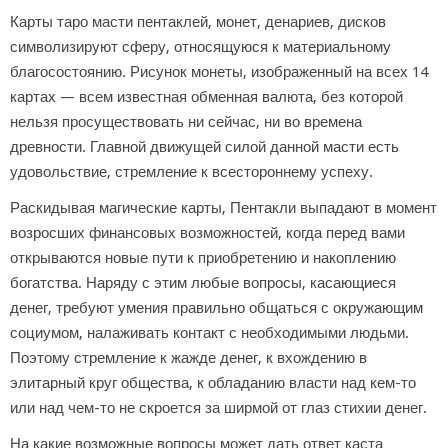
Карты таро масти пентаклей, монет, денариев, дисков
символизируют сферу, относящуюся к материальному
благосостоянию. Рисунок монеты, изображенный на всех 14
картах — всем известная обменная валюта, без которой
нельзя просуществовать ни сейчас, ни во времена
древности. Главной движущей силой данной масти есть
удовольствие, стремление к всестороннему успеху.
Раскидывая магические карты, Пентакли выпадают в момент
возросших финансовых возможностей, когда перед вами
открываются новые пути к приобретению и накоплению
богатства. Наряду с этим любые вопросы, касающиеся
денег, требуют умения правильно общаться с окружающим
социумом, налаживать контакт с необходимыми людьми.
Поэтому стремление к жажде денег, к вхождению в
элитарный круг общества, к обладанию власти над кем-то
или над чем-то не скроется за ширмой от глаз стихии денег.
На какие возможные вопросы может дать ответ каста