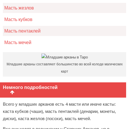
Масть жезлов
Масть кубков
Масть пентаклей
Масть мечей
Младшие арканы составляют большинство во всей колоде магических
карт
Немного подробностей
Всего у младших арканов есть 4 масти или иначе касты:
каста кубков (чаши), масть пентаклей (денарии, монеты,
диски), каста жезлов (посохи), масть мечей.
Все они ходят в подчинении у Старших Арканов, но в