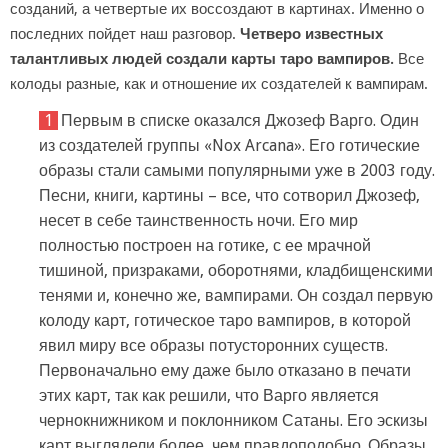
созданий, а четвертые их воссоздают в картинах. Именно о
последних пойдет наш разговор.
Четверо известных
талантливых людей создали карты таро вампиров.
Все
колоды разные, как и отношение их создателей к вампирам.
Первым в списке оказался Джозеф Варго. Один
из создателей группы «Nox Arcana». Его готические
образы стали самыми популярными уже в 2003 году.
Песни, книги, картины – все, что сотворил Джозеф,
несет в себе таинственность ночи. Его мир
полностью построен на готике, с ее мрачной
тишиной, призраками, оборотнями, кладбищенскими
тенями и, конечно же, вампирами. Он создал первую
колоду карт, готическое таро вампиров, в которой
явил миру все образы потусторонних существ.
Первоначально ему даже было отказано в печати
этих карт, так как решили, что Варго является
чернокнижником и поклонником Сатаны. Его эскизы
карт выглядели более, чем правдоподобно. Образы