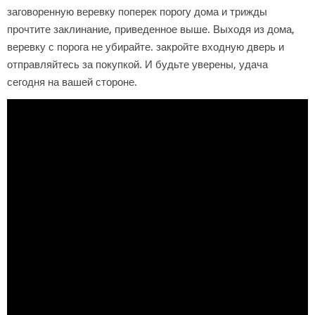
заговоренную веревку поперек порогу дома и трижды
прочтите заклинание, приведенное выше. Выходя из дома,
веревку с порога не убирайте. закройте входную дверь и
отправляйтесь за покупкой. И будьте уверены, удача
сегодня на вашей стороне.