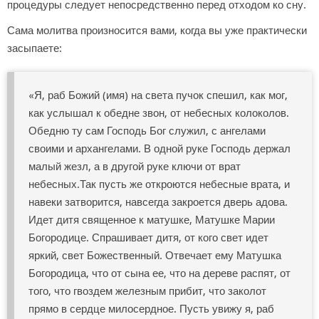
процедуры следует непосредственно перед отходом ко сну.
Сама молитва произносится вами, когда вы уже практически
засыпаете:
«Я, раб Божий (имя) на света пучок спешил, как мог,
как услышал к обедне звон, от небесных колоколов.
Обедню ту сам Господь Бог служил, с ангелами
своими и архангелами. В одной руке Господь держал
малый жезл, а в другой руке ключи от врат
небесных.Так пусть же откроются небесные врата, и
навеки затворится, навсегда закроется дверь адова.
Идет дитя священное к матушке, Матушке Марии
Богородице. Спрашивает дитя, от кого свет идет
яркий, свет Божественный. Отвечает ему Матушка
Богородица, что от сына ее, что на дереве распят, от
того, что гвоздем железным прибит, что заколот
прямо в сердце милосердное. Пусть увижу я, раб