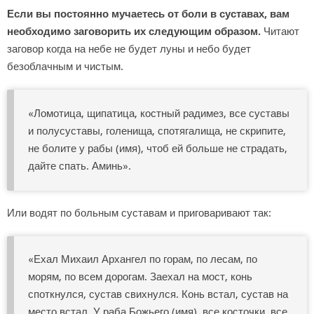
Если вы постоянно мучаетесь от боли в суставах, вам
необходимо заговорить их следующим образом.
Читают
заговор когда на небе не будет луны и небо будет
безоблачным и чистым.
«Ломотица, щипатица, костный радимез, все суста­вы
и полусуставы, голенища, спотягалища, не скрипи­те,
не болите у рабы (имя), чтоб ей больше не стра­дать,
дайте спать. Аминь».
Или водят по больным суставам и приговаривают так:
«Ехал Михаил Архангел по горам, по лесам, по
морям, по всем дорогам. Заехал на мост, конь
споткнулся, сустав свихнулся. Конь встал, сустав на
место встал. У раба Божьего (имя), все косточки, все