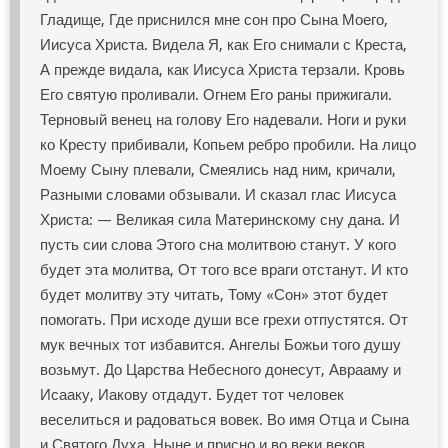
Гладище, Где приснился мне сон про Сына Моего,
Иисуса Христа. Видела Я, как Его снимали с Креста,
А прежде видала, как Иисуса Христа терзали. Кровь
Его святую проливали. Огнем Его раны прижигали.
Терновый венец на голову Его надевали. Ноги и руки
ко Кресту прибивали, Копьем ребро пробили. На лицо
Моему Сыну плевали, Смеялись над ним, кричали,
Разными словами обзывали. И сказал глас Иисуса
Христа: — Великая сила Материнскому сну дана. И
пусть сии слова Этого сна молитвою станут. У кого
будет эта молитва, От того все враги отстанут. И кто
будет молитву эту читать, Тому «Сон» этот будет
помогать. При исходе души все грехи отпустятся. От
мук вечных тот избавится. Ангелы Божьи того душу
возьмут. До Царства Небесного донесут, Аврааму и
Исааку, Иакову отдадут. Будет тот человек
веселиться и радоваться вовек. Во имя Отца и Сына
и Святого Духа. Ныне и присно и во веки веков.