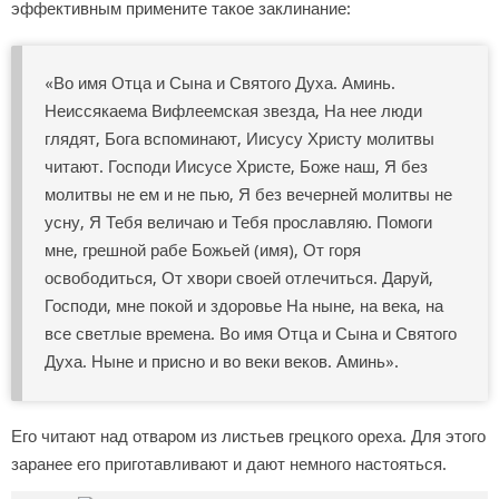
эффективным примените такое заклинание:
«Во имя Отца и Сына и Святого Духа. Аминь.
Неиссякаема Вифлеемская звезда, На нее люди
глядят, Бога вспоминают, Иисусу Христу молитвы
читают. Господи Иисусе Христе, Боже наш, Я без
молитвы не ем и не пью, Я без вечерней молитвы не
усну, Я Тебя величаю и Тебя прославляю. Помоги
мне, грешной рабе Божьей (имя), От горя
освободиться, От хвори своей отлечиться. Даруй,
Господи, мне покой и здоровье На ныне, на века, на
все светлые времена. Во имя Отца и Сына и Святого
Духа. Ныне и присно и во веки веков. Аминь».
Его читают над отваром из листьев грецкого ореха. Для этого
заранее его приготавливают и дают немного настояться.