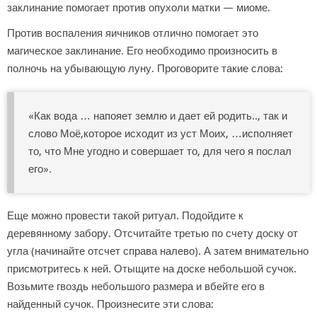
заклинание помогает против опухоли матки — миоме.
Против воспаления яичников отлично помогает это
магическое заклинание. Его необходимо произносить в
полночь на убывающую луну. Проговорите такие слова:
«Как вода … напояет землю и дает ей родить.., так и
слово Моё,которое исходит из уст Моих, …исполняет
то, что Мне угодно и совершает то, для чего я послал
его».
Еще можно провести такой ритуал. Подойдите к
деревянному забору. Отсчитайте третью по счету доску от
угла (начинайте отсчет справа налево). А затем внимательно
присмотритесь к ней. Отыщите на доске небольшой сучок.
Возьмите гвоздь небольшого размера и вбейте его в
найденный сучок. Произнесите эти слова: