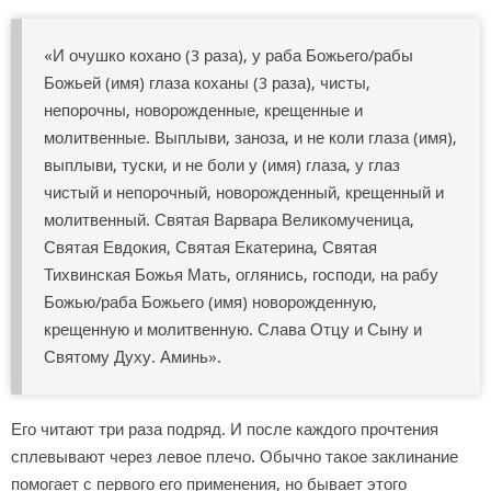
«И очушко кохано (3 раза), у раба Божьего/рабы
Божьей (имя) глаза коханы (3 раза), чисты,
непорочны, новорожденные, крещенные и
молитвенные. Выплыви, заноза, и не коли глаза (имя),
выплыви, туски, и не боли у (имя) глаза, у глаз
чистый и непорочный, новорожденный, крещенный и
молитвенный. Святая Варвара Великомученица,
Святая Евдокия, Святая Екатерина, Святая
Тихвинская Божья Мать, оглянись, господи, на рабу
Божью/раба Божьего (имя) новорожденную,
крещенную и молитвенную. Слава Отцу и Сыну и
Святому Духу. Аминь».
Его читают три раза подряд. И после каждого прочтения
сплевывают через левое плечо. Обычно такое заклинание
помогает с первого его применения, но бывает этого