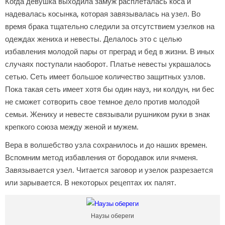
Когда девушка выходила замуж расплеталась коса и
надевалась косынка, которая завязывалась на узел. Во
время брака тщательно следили за отсутствием узелков на
одеждах жениха и невесты. Делалось это с целью
избавления молодой пары от преград и бед в жизни. В иных
случаях поступали наоборот. Платье невесты украшалось
сетью. Сеть имеет большое количество защитных узлов.
Пока такая сеть имеет хотя бы один науз, ни колдун, ни бес
не сможет сотворить свое темное дело против молодой
семьи. Жениху и невесте связывали рушником руки в знак
крепкого союза между женой и мужем.
Вера в волшебство узла сохранилось и до наших времен.
Вспомним метод избавления от бородавок или ячменя.
Завязывается узел. Читается заговор и узелок разрезается
или зарывается. В некоторых рецептах их палят.
Наузы обереги