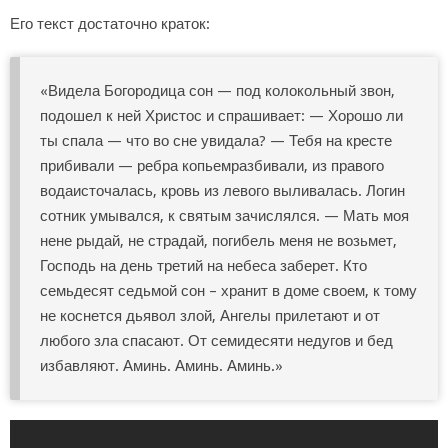
Его текст достаточно краток:
«Видела Богородица сон — под колокольный звон,
подошел к ней Христос и спрашивает: — Хорошо ли
ты спала — что во сне увидала? — Тебя на кресте
прибивали — ребра копьемразбивали, из правого
водаисточалась, кровь из левого выливалась. Логин
сотник умывался, к святым зачислялся. — Мать моя
нене рыдай, не страдай, погибель меня не возьмет,
Господь на день третий на небеса заберет. Кто
семьдесят седьмой сон – хранит в доме своем, к тому
не коснется дьявол злой, Ангелы прилетают и от
любого зла спасают. От семидесяти недугов и бед
избавляют. Аминь. Аминь. Аминь.»