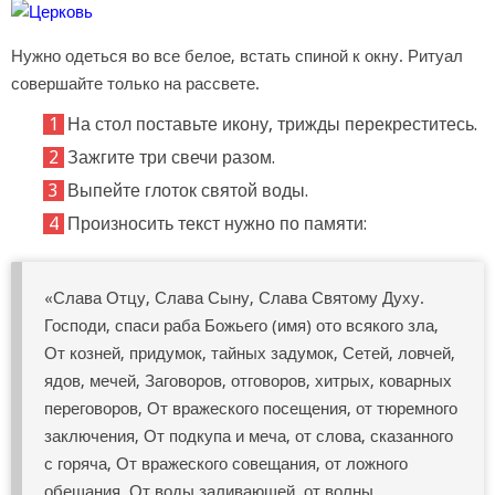
Нужно одеться во все белое, встать спиной к окну. Ритуал
совершайте только на рассвете.
На стол поставьте икону, трижды перекреститесь.
Зажгите три свечи разом.
Выпейте глоток святой воды.
Произносить текст нужно по памяти:
«Слава Отцу, Слава Сыну, Слава Святому Духу.
Господи, спаси раба Божьего (имя) ото всякого зла,
От козней, придумок, тайных задумок, Сетей, ловчей,
ядов, мечей, Заговоров, отговоров, хитрых, коварных
переговоров, От вражеского посещения, от тюремного
заключения, От подкупа и меча, от слова, сказанного
с горяча, От вражеского совещания, от ложного
обещания, От воды заливающей, от волны