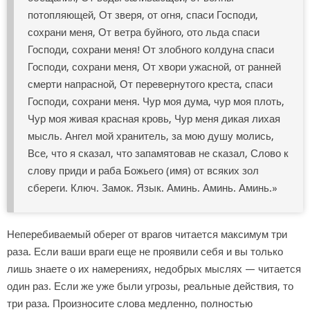
потопляющей, От зверя, от огня, спаси Господи,
сохрани меня, От ветра буйного, ото льда спаси
Господи, сохрани меня! От злобного колдуна спаси
Господи, сохрани меня, От хвори ужасной, от ранней
смерти напрасной, От перевернутого креста, спаси
Господи, сохрани меня. Чур моя дума, чур моя плоть,
Чур моя живая красная кровь, Чур меня дикая лихая
мысль. Ангел мой хранитель, за мою душу молись,
Все, что я сказал, что запамятовав не сказал, Слово к
слову приди и раба Божьего (имя) от всяких зол
сбереги. Ключ. Замок. Язык. Аминь. Аминь. Аминь.»
Неперебиваемый оберег от врагов читается максимум три
раза. Если ваши враги еще не проявили себя и вы только
лишь знаете о их намерениях, недобрых мыслях — читается
один раз. Если же уже были угрозы, реальные действия, то
три раза. Произносите слова медленно, полностью